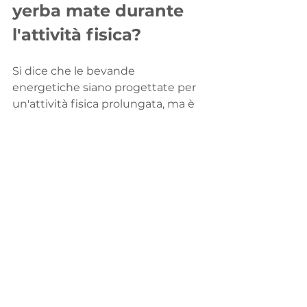
yerba mate durante 
l'attività fisica?
Si dice che le bevande 
energetiche siano progettate per 
un'attività fisica prolungata, ma è 
del tutto possibile sostituire le 
bevande energetiche commerciali 
con la yerba mate perché:
La yerba mate stimola il 
sistema nervoso centrale e 
migliora la concentrazione.
Aiuta l'organismo a utilizzare 
meglio le sue riserve 
energetiche e ad aumentare la 
resistenza fisica.
Secondo uno studio 