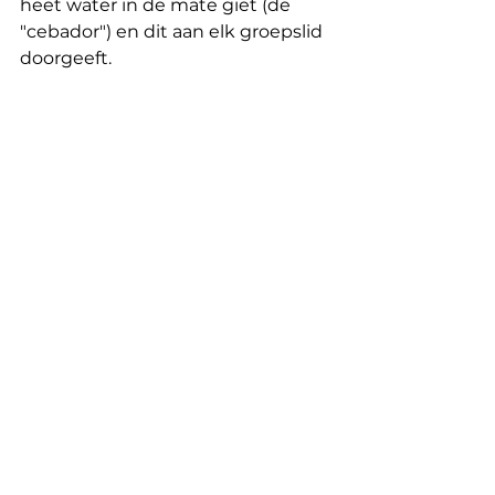
heet water in de mate giet (de 
"cebador") en dit aan elk groepslid 
doorgeeft.
Onderdeel van de 
cultuur
De eersten die de deugden van 