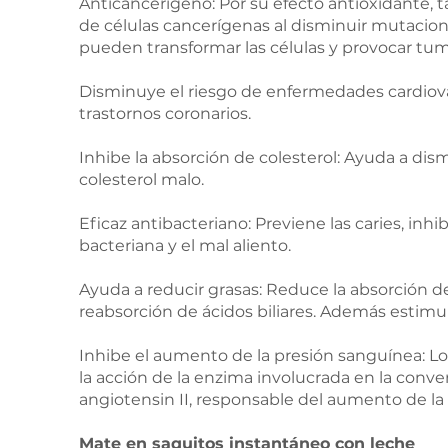
Anticancerígeno: Por su efecto antioxidante, 
de células cancerígenas al disminuir mutacion
pueden transformar las células y provocar tum
Disminuye el riesgo de enfermedades cardiova
trastornos coronarios.
Inhibe la absorción de colesterol: Ayuda a dis
colesterol malo.
Eficaz antibacteriano: Previene las caries, inh
bacteriana y el mal aliento.
Ayuda a reducir grasas: Reduce la absorción del
reabsorción de ácidos biliares. Además estimu
Inhibe el aumento de la presión sanguínea: L
la acción de la enzima involucrada en la conver
angiotensin II, responsable del aumento de la p
Mate en saquitos instantáneo con leche