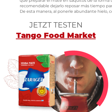
que preparar el mate en saquitos de la forma 
recomendable dejarlo reposar más tiempo para
De esta manera, al ponerle abundante hielo, co
azúcar se agrega a gusto.
JETZT TESTEN
Tango Food Market