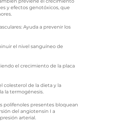
también previene el crecimiento
es y efectos genotóxicos, que
ores.
sculares: Ayuda a prevenir los
minuir el nivel sanguíneo de
ibiendo el crecimiento de la placa
 colesterol de la dieta y la
la la termogénesis.
os polifenoles presentes bloquean
sión del angiotensin I a
resión arterial.