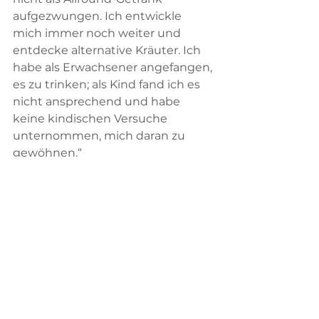
aufgezwungen. Ich entwickle 
mich immer noch weiter und 
entdecke alternative Kräuter. Ich 
habe als Erwachsener angefangen, 
es zu trinken; als Kind fand ich es 
nicht ansprechend und habe 
keine kindischen Versuche 
unternommen, mich daran zu 
gewöhnen.“
Der Interviewer bemerkt 
außerdem, dass man Calamaro 
häufig mit einem Mate in der 
Hand sieht und zitiert ein Lied aus 
dem neuen Album des Autors: 
„Früh am Morgen / begleitet mich 
bitterer Mate …“ „Ich trinke einen 
Liter zum Frühstück und kann mit 