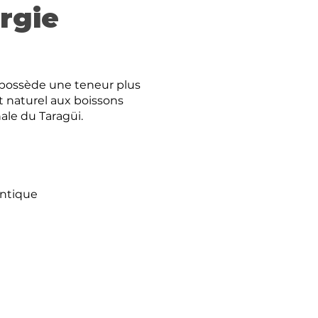
rgie
l possède une teneur plus
t naturel aux boissons
ale du Taragüi.
entique