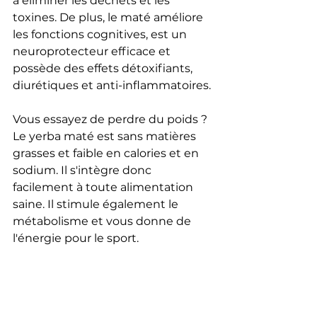
à éliminer les déchets et les 
toxines. De plus, le maté améliore 
les fonctions cognitives, est un 
neuroprotecteur efficace et 
possède des effets détoxifiants, 
diurétiques et anti-inflammatoires.
Vous essayez de perdre du poids ? 
Le yerba maté est sans matières 
grasses et faible en calories et en 
sodium. Il s'intègre donc 
facilement à toute alimentation 
saine. Il stimule également le 
métabolisme et vous donne de 
l'énergie pour le sport.
En résumé, le yerba maté favorise 
un état de bien-être qui améliore 
la qualité de vie. Ici, vous pouvez 