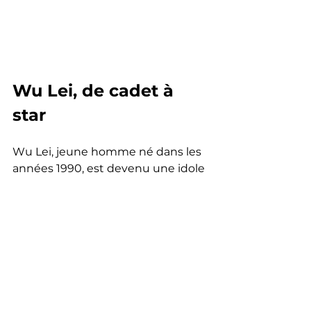
Wu Lei, de cadet à 
star
Wu Lei, jeune homme né dans les 
années 1990, est devenu une idole 
du football chinois, se classant 55e 
sur la liste des célébrités chinoises 
du magazine Forbes. Le 17 janvier 
2020, il a remporté le Ballon d'Or 
chinois.
Après cette action contre 
Barcelone, où il a également 