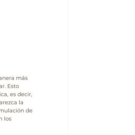
manera más 
r. Esto 
a, es decir, 
rezca la 
umulación de 
 los 