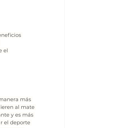
neficios 
 
 el 
 manera más 
ieren al mate 
nte y es más 
r el deporte 