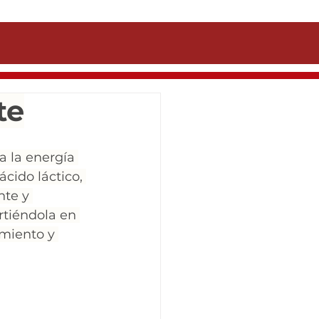
te
a la energía 
cido láctico, 
nte y 
rtiéndola en 
miento y 