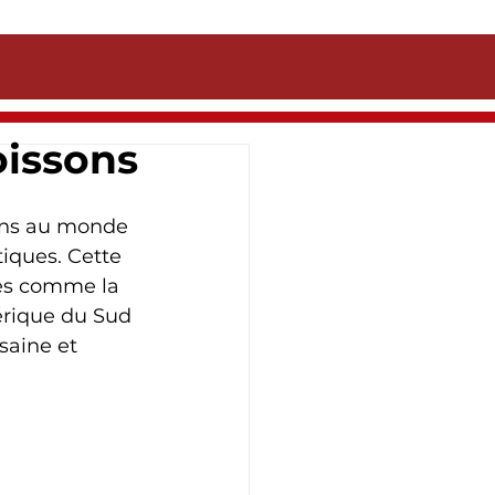
oissons
ons au monde 
iques. Cette 
es comme la 
érique du Sud 
saine et 