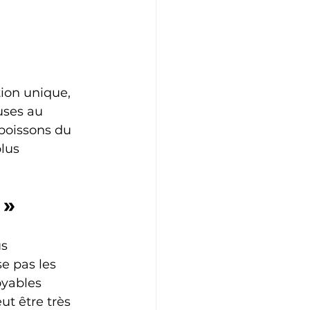
ion unique, 
uses au 
boissons du 
lus 
 »
s 
e pas les 
oyables 
ut être très 