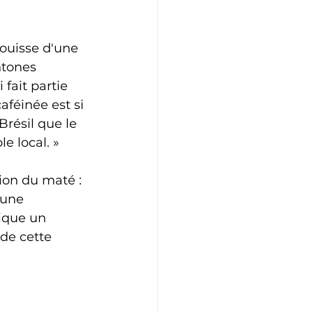
ouisse d'une 
htones 
fait partie 
féinée est si 
résil que le 
e local. »
on du maté : 
 une 
ique un 
de cette 