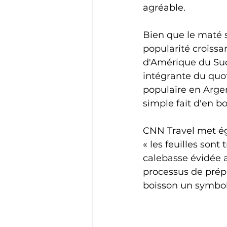
agréable.
Bien que le maté 
popularité croissa
d'Amérique du Sud, 
intégrante du quot
populaire en Argen
simple fait d'en b
CNN Travel met ég
« les feuilles son
calebasse évidée 
processus de prépa
boisson un symbole