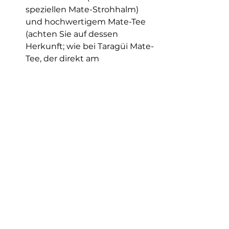
speziellen Mate-Strohhalm) 
und hochwertigem Mate-Tee 
(achten Sie auf dessen 
Herkunft; wie bei Taragüi Mate-
Tee, der direkt am 
Ursprungsort abgefüllt wird), 
um den perfekten 
Geschmack, die perfekte 
Textur und das perfekte 
Aroma zu gewährleisten.
Füllen Sie den Mate-Tee zu 
drei Vierteln mit Mate-Tee, 
bedecken Sie ihn mit der 
Hand und schütteln Sie ihn, 
um die Zutaten gleichmäßig 
zu vermischen.
Stellen Sie sicher, dass der 
Mate-Tee zu einer Seite 